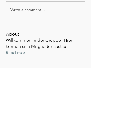
Write a comment...
About
Willkommen in der Gruppe! Hier
können sich Mitglieder austau
...
Read more
Members
anna62093
Follow
anna62093
mayuri Wankar
Follow
See All Members (2)