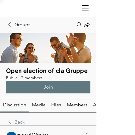
Groups
Open election of cla Gruppe
Public
·
2 members
Join
Discussion
Media
Files
Members
About
Back
mayuri Wankar